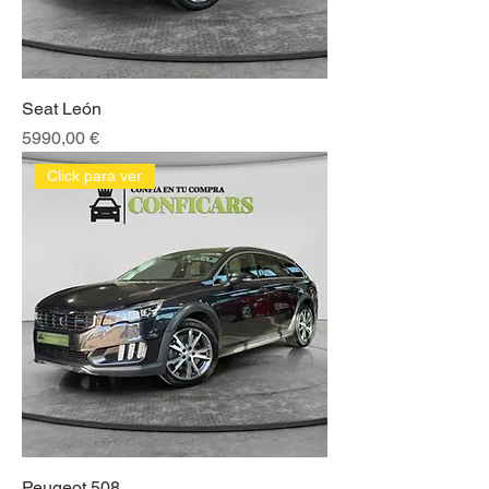
Seat León
Precio
5990,00 €
Click para ver
Peugeot 508