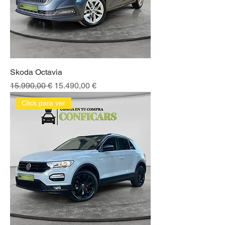
Skoda Octavia
Precio
Precio de oferta
15.990,00 €
15.490,00 €
Click para ver