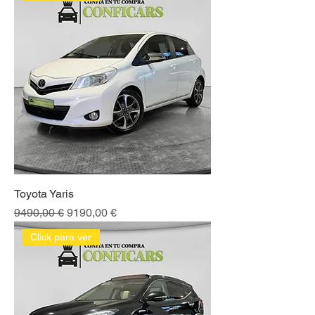
Toyota Yaris
Precio
Precio de oferta
9490,00 €
9190,00 €
Click para ver