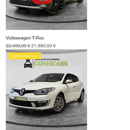
Volkswagen T-Roc
Precio
Precio de oferta
22.490,00 €
21.990,00 €
Click para ver