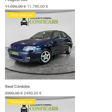
Precio
Precio de oferta
11.990,00 €
11.790,00 €
Click para ver
Seat Córdoba
Precio
Precio de oferta
2990,00 €
2490,00 €
Click para ver