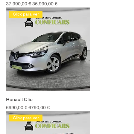
Precio
Precio de oferta
37.990,00 €
36.990,00 €
Click para ver
Renault Clio
Precio
Precio de oferta
6990,00 €
6790,00 €
Click para ver