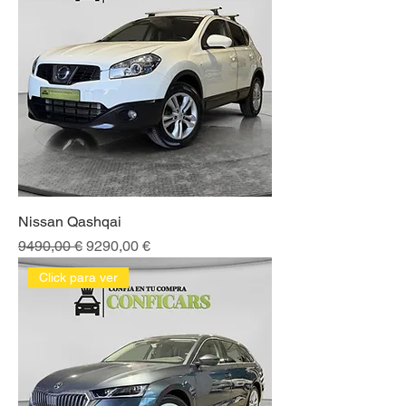
Nissan Qashqai
Precio
Precio de oferta
9490,00 €
9290,00 €
Click para ver