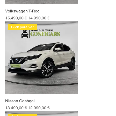
Volkswagen T-Roc
Precio
Precio de oferta
15.490,00 €
14.990,00 €
Click para ver
Nissan Qashqai
Precio
Precio de oferta
13.490,00 €
12.990,00 €