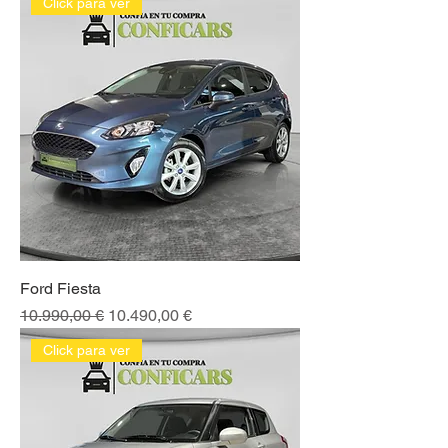
Click para ver
Ford Fiesta
Precio
Precio de oferta
10.990,00 €
10.490,00 €
Click para ver