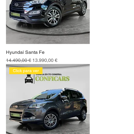
Hyundai Santa Fe
Precio
Precio de oferta
14.490,00 €
13.990,00 €
Click para ver