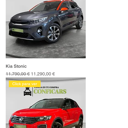
Kia Stonic
Precio
Precio de oferta
11.790,00 €
11.290,00 €
Click para ver