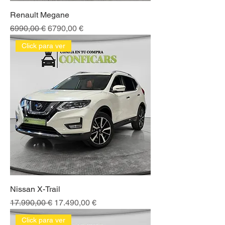
Renault Megane
Precio
Precio de oferta
6990,00 €
6790,00 €
Click para ver
Nissan X-Trail
Precio
Precio de oferta
17.990,00 €
17.490,00 €
Click para ver