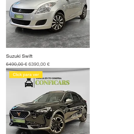
Suzuki Swift
Precio
Precio de oferta
6490,00 €
6390,00 €
Click para ver