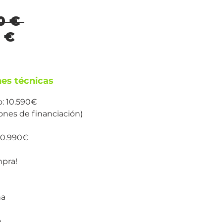
Precio
0 € 
Precio
0 €
de
oferta
nes técnicas
o: 10.590€
iones de financiación)
10.990€
mpra!
na
o