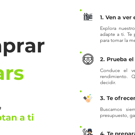
1. Ven a ver
Explora nuestr
adapte a ti. Te
prar
para tomar la me
2. Prueba e
ars
Conduce el v
rendimiento. 
decidir.
3. Te ofrec
,
Buscamos siem
tan a ti
presupuesto, gar
4. Te prepa