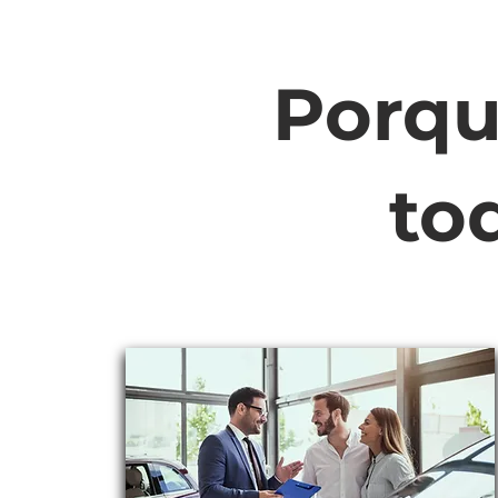
Porqu
to