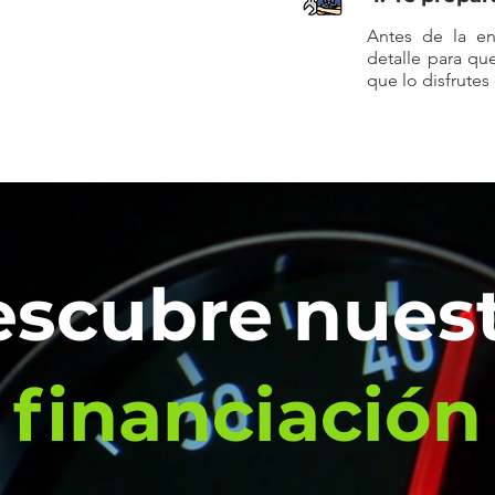
Antes de la en
detalle para qu
que lo disfrute
scubre nues
financiación