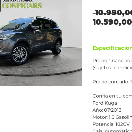
 10.990,0
10.590,0
Especificacio
Precio financiad
(sujeto a condic
Precio contado: 
Confía en tu co
Ford Kuga
Año: 07/2013
Motor: 1.6 Gasoli
Potencia: 182CV
Caja: Automátic