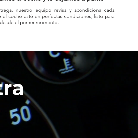
trega, nuestro equipo revisa y acondiciona cada
e el coche esté en perfectas condiciones, listo para
s desde el primer momento.
tra