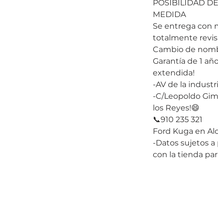
POSIBILIDAD DE
MEDIDA
Se entrega con
totalmente revi
Cambio de nombr
Garantía de 1 año
extendida!
-AV de la industr
-C/Leopoldo Gim
los Reyes!😄
📞910 235 321
Ford Kuga en A
-Datos sujetos a 
con la tienda pa