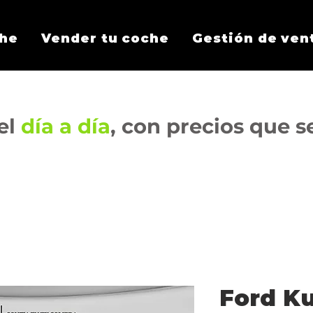
che
Vender tu coche
Gestión de ven
el
día a día
, con precios que 
Ford K