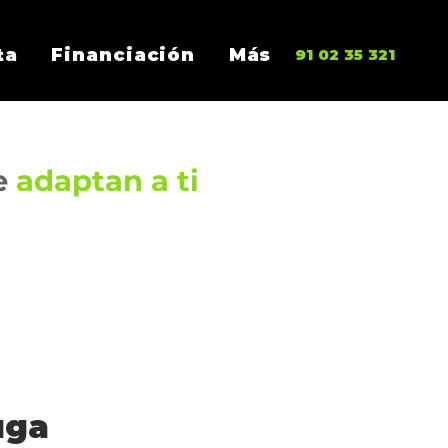
ta
Financiación
Más
91 02 35 321
se
adaptan a ti
uga