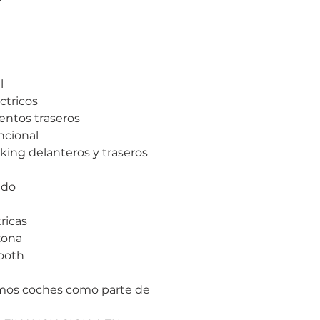
l
ctricos
ientos traseros
ncional
king delanteros y traseros
ado
ricas
zona
ooth
emos coches como parte de