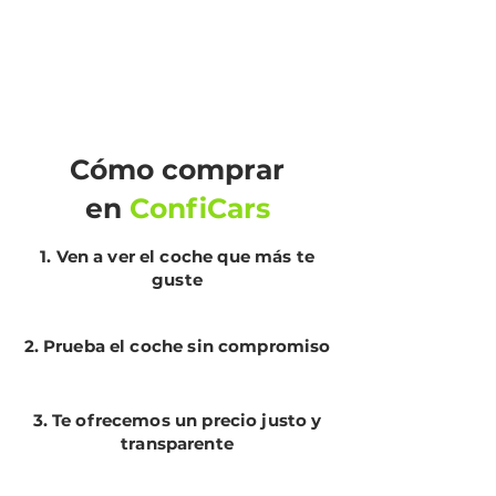
-Cierre centralizado
-Antinieblas
-Luces Automaticas
-Limpia parabrisas automáticas
-Elevalunas eléctricas
-Pantalla
Cómo comprar
-Conexión bluetooth
en
ConfiCars
-Control de tracción
-Asistente de aparcamiento
1. Ven a ver el coche que más te
-Sensores de Parking
guste
-Control de tracción
.
-Trade in - Cogemos coches como
2. Prueba el coche sin compromiso
parte de pago
3. Te ofrecemos un precio justo y
POSIBILIDAD DE FINANCIACION A
transparente
TU MEDIDA
Se entrega con mantenimiento