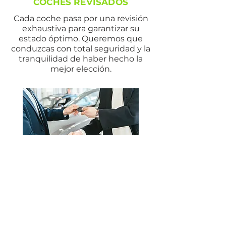
COCHES REVISADOS
Cada coche pasa por una revisión
exhaustiva para garantizar su
estado óptimo. Queremos que
conduzcas con total seguridad y la
tranquilidad de haber hecho la
mejor elección.
ENTREGA EN 24-48H
Elige, compra y recíbelo sin largas
esperas. Nos encargamos de que
tu coche esté listo y en tus manos
en tiempo récord, para que