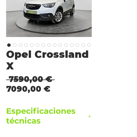
Opel Crossland
X
Precio
 7590,00 € 
Precio
7090,00 €
de
oferta
Especificaciones
técnicas
Precio financiado: 7.090€