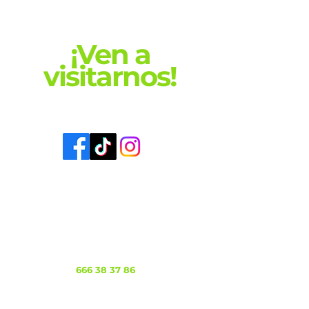
¡Ven a
visitarnos!
¡Y DESCUBRE EL COCHE QUE
NECESITAS AL MEJOR PRECIO!
gabriel.conficars@gmail.com
Calle de Leopoldo Gimeno, 17,
28703 San Sebastián de los
Reyes Madrid, España
Tel:
666 38 37 86